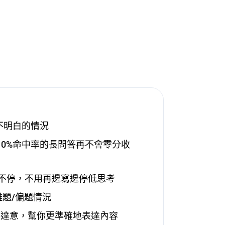
不明白的情況
，<10%命中率的長問答再不會零分收
t寫不停，不用再邊寫邊停低思考
&離題/偏題情況
不達意，幫你更準確地表達內容