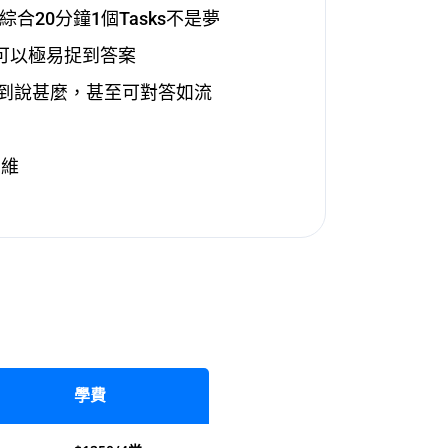
nt，綜合20分鐘1個Tasks不是夢
g都可以極易捉到答案
想不到說甚麼，甚至可對答如流
思維
學費