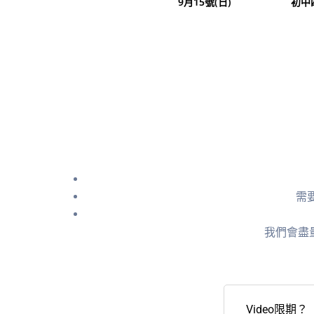
9月15號(日)
初中
需
我們會盡
Video限期？