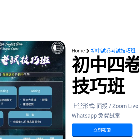
主頁
課程
名師團隊
思源專欄
關於我們
Home
初中試卷考試技巧班
初中四
技巧班​
上堂形式: 面授 / Zoom Live 
Whatsapp 免費試堂
立刻報讀