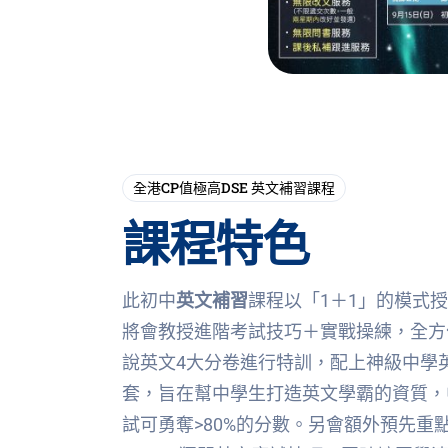
全港CP值極高DSE 英文補習課程
課程特色
此初中
英文補習
課程以「1＋1」的模式授
將會教授進階考試技巧＋實戰操練，全方
說英文4大分卷進行特訓，配上神級中學
套，旨在幫中學生打造英文學霸的資質，
試可勇奪>80%的分數。另會額外預先重