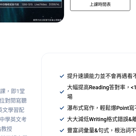
上課時間表
提升速讀能力並不會再遇看
大幅提高Reading答對率
課，即1堂
場
位對閱寫聽
瀑布式寫作，輕鬆爆Poin
英文學習配
大大減低Writing格式錯誤
中學英文考
點教授
豐富詞彙量&句式，根治詞