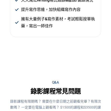
大大減低Writing格式錯誤&離題/偏題情況
提升寫作思維，加快組織寫作內容
擁有大量例子&寫作素材，考試輕鬆按單執
藥，寫出一師佳作
Q&A
錄影課程常見問題
錄影課程有限期嗎？
需要在什麼日期之前觀看完畢？有限次
數嗎？ 一定要在電腦上觀看嗎？
$1500的課程和$3500的課