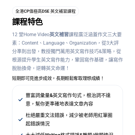
全港CP值極高DSE 英文補習課程
課程特色
12 堂Home Video
英文補習
課程廣泛涵蓋作⽂三⼤要
素：Content、Language、Organization，從3大評
分準則出發，教授獨門萬用英文寫作技巧&策略，從
根源提升學生英文寫作能力，鞏固寫作基礎，讓寫作
脫胎換骨，逆轉英文命運！
短期即可見進步成效，長期輕鬆奪取理想成績！
豐富詞彙量&英文寫作句式，根治詞不達
意，幫你更準確地表達文章內容
杜絕嚴重文法錯誤，減少被老師用紅筆圈
起錯誤情況