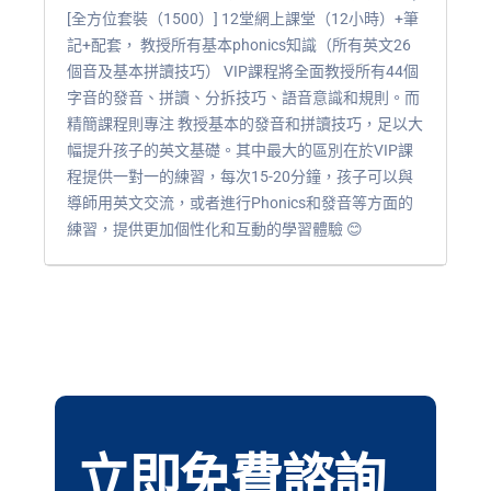
[全方位套裝（1500）] 12堂網上課堂（12小時）+筆
記+配套， 教授所有基本phonics知識（所有英文26
個音及基本拼讀技巧） VIP課程將全面教授所有44個
字音的發音、拼讀、分拆技巧、語音意識和規則。而
精簡課程則專注 教授基本的發音和拼讀技巧，足以大
幅提升孩子的英文基礎。其中最大的區別在於VIP課
程提供一對一的練習，每次15-20分鐘，孩子可以與
導師用英文交流，或者進行Phonics和發音等方面的
練習，提供更加個性化和互動的學習體驗 😊
立即免費諮詢