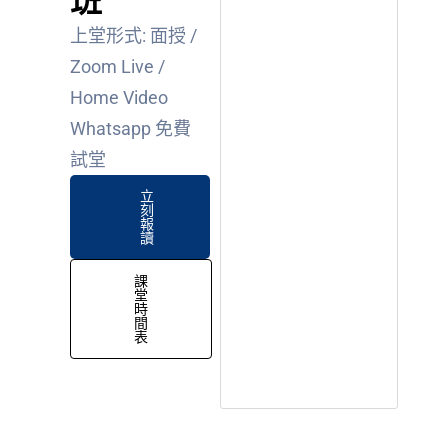
班
上堂形式: 面授 /
Zoom Live /
Home Video
Whatsapp 免費
試堂
立
刻
報
讀
課
堂
時
間
表