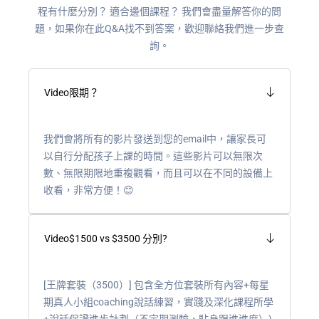
程有什麼分別？ 適合邊個課程？
我們會盡量解答你的問
題，如果你在此Q&A找不到答案，歡迎聯絡我們進一步查
詢。
Video限期？
我們會將所有的影片發送到您的email中，讓家長可
以自行分配孩子上課的時間。這些影片可以無限次
數、無限期限地重複觀看，而且可以在不同的設備上
收看，非常方便！😊
Video$1500 vs $3500 分別?
[王牌套裝（3500）] 包含全方位套裝所有內容+每星
期真人小組coaching說話練習，實踐及深化課程所學
+說話保證進步計劃（不定期測驗，貼身跟進進度）)