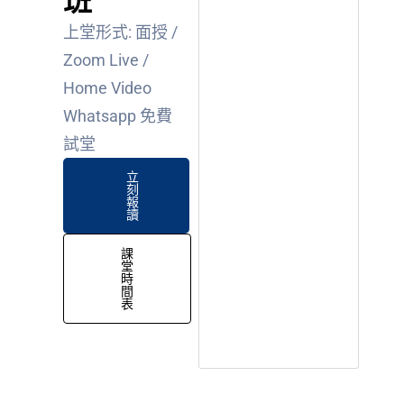
班
上堂形式: 面授 /
Zoom Live /
Home Video
Whatsapp 免費
試堂
立
刻
報
讀
課
堂
時
間
表