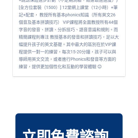
[全方位套裝（1500）] 12堂網上課堂（12小時）+筆
記+配套， 教授所有基本phonics知識（所有英文26
個音及基本拼讀技巧） VIP課程將全面教授所有44個
字音的發音、拼讀、分拆技巧、語音意識和規則。而
精簡課程則專注 教授基本的發音和拼讀技巧，足以大
幅提升孩子的英文基礎。其中最大的區別在於VIP課
程提供一對一的練習，每次15-20分鐘，孩子可以與
導師用英文交流，或者進行Phonics和發音等方面的
練習，提供更加個性化和互動的學習體驗 😊
立即免費諮詢