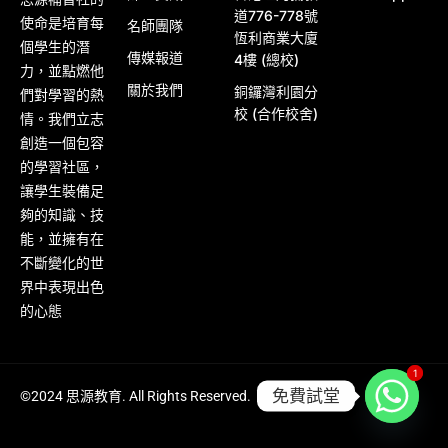
道776-778號
使命是培育每
名師團隊
恆利商業大廈
個學生的潛
傳媒報道
4樓 (總校)
力，並點燃他
關於我們
銅鑼灣利園分
們對學習的熱
校 (合作校舍)
情。我們立志
創造一個包容
的學習社區，
讓學生裝備足
夠的知識、技
能，並擁有在
不斷變化的世
界中表現出色
的心態
1
1
免費試堂
©2024 思源教育. All Rights Reserved.