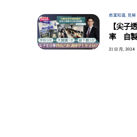
商業知識
,
見解
【尖子透
率 自
21 12 月, 2024