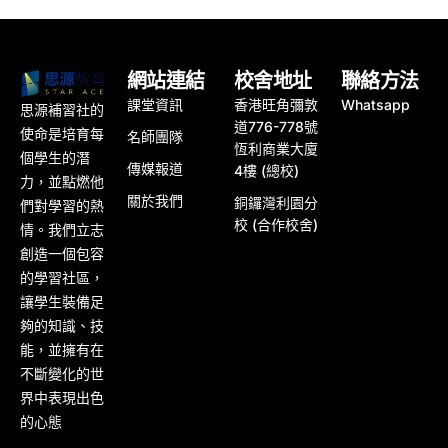
網站連結
校舍地址
聯絡方法
課堂資訊
香港旺角彌敦
Whatsapp
思源補習社的
道776-778號
使命是培育每
名師團隊
恆利商業大廈
個學生的潛
傳媒報道
4樓 (總校)
力，並點燃他
關於我們
銅鑼灣利園分
們對學習的熱
校 (合作校舍)
情。我們立志
創造一個包容
的學習社區，
讓學生裝備足
夠的知識、技
能，並擁有在
不斷變化的世
界中表現出色
的心態