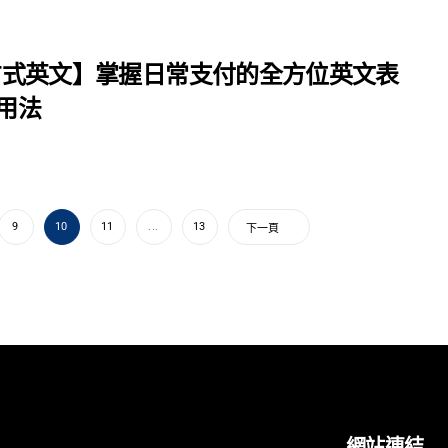
方式英文】掌握日常支付的全方位英文表
文用法
9
10
11
...
13
下一頁
網站連結