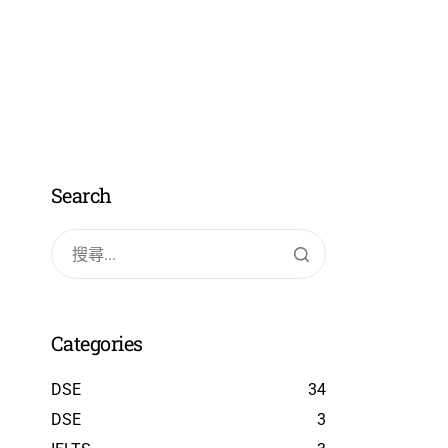
免費試堂
Search
Categories
DSE
34
DSE
3