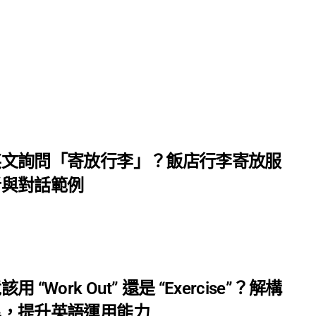
主頁
課程
名師團隊
思源專欄
關於我們
英文詢問「寄放行李」？飯店行李寄放服
析與對話範例
 “Work Out” 還是 “Exercise”？解構
異，提升英語運用能力