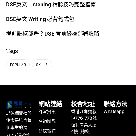
DSE英文 Listening 精聽技巧完整指南
DSE英文 Writing 必背句式包
考前點樣部署？DSE 考前終極部署攻略
Tags
POPULAR
SKILLS
網站連結
校舍地址
聯絡方法
課堂資訊
香港旺角彌敦
Whatsapp
思源補習社的
道776-778號
使命是培育每
名師團隊
恆利商業大廈
個學生的潛
傳媒報道
4樓 (總校)
力，並點燃他