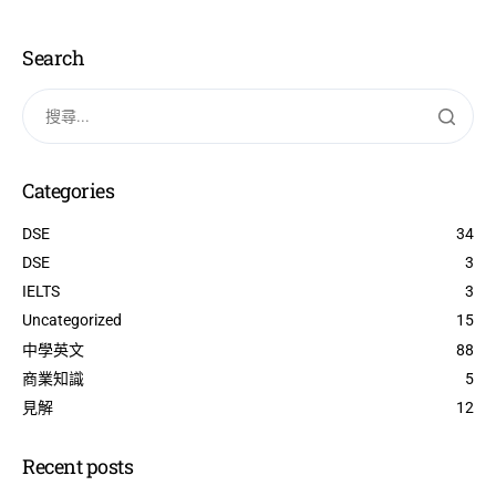
Search
Categories
DSE
34
DSE
3
IELTS
3
Uncategorized
15
中學英文
88
商業知識
5
見解
12
Recent posts