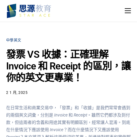
主頁
課程
中學英文
名師團隊
發票 VS 收據：正確理解
思源專欄
Invoice 和 Receipt 的區別，讓
關於我們
你的英文更專業！
2 1 月, 2025
在日常生活和商業交易中，「發票」和「收據」是我們常常會遇到
的兩個英文詞彙，分別是
Invoice
和
Receipt
。雖然它們都涉及到付
款，但這兩者的含義和用途其實有明顯區別，經常讓人混淆。到底
在什麼情況下應該使用
Invoice
？而在什麼情況下又應該使用
Receipt
？本文將深入解析這兩個詞的差異，並通過對照表和實例幫