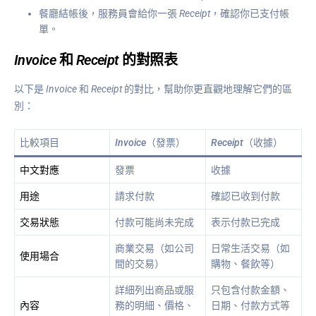
餐廳結帳後，服務員會給你一張
Receipt
，確認你已支付帳
單。
Invoice
和
Receipt
的對照表
以下是
Invoice
和
Receipt
的對比，幫助你更直觀地理解它們的區
別：
比較項目
Invoice
（發票）
Receipt
（收據）
中文對應
發票
收據
用途
請求付款
確認已收到付款
交易狀態
付款可能尚未完成
表示付款已完成
商業交易（如公司
日常生活交易（如
使用場合
間的交易）
購物、餐飲等）
詳細列出商品或服
只包含付款金額、
內容
務的明細、價格、
日期、付款方式等