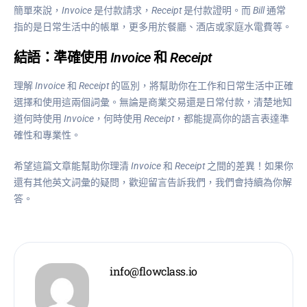
簡單來說，
Invoice
是付款請求，
Receipt
是付款證明。而
Bill
通常
指的是日常生活中的帳單，更多用於餐廳、酒店或家庭水電費等。
結語：準確使用
Invoice
和
Receipt
理解
Invoice
和
Receipt
的區別，將幫助你在工作和日常生活中正確
選擇和使用這兩個詞彙。無論是商業交易還是日常付款，清楚地知
道何時使用
Invoice
，何時使用
Receipt
，都能提高你的語言表達準
確性和專業性。
希望這篇文章能幫助你理清
Invoice
和
Receipt
之間的差異！如果你
還有其他英文詞彙的疑問，歡迎留言告訴我們，我們會持續為你解
答。
info@flowclass.io