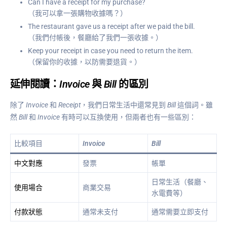
Can I have a receipt for my purchase?
（我可以拿一張購物收據嗎？）
The restaurant gave us a receipt after we paid the bill.
（我們付帳後，餐廳給了我們一張收據。）
Keep your receipt in case you need to return the item.
（保留你的收據，以防需要退貨。）
延伸閱讀：
Invoice
與
Bill
的區別
除了
Invoice
和
Receipt
，我們日常生活中還常見到
Bill
這個詞。雖
然
Bill
和
Invoice
有時可以互換使用，但兩者也有一些區別：
比較項目
Invoice
Bill
中文對應
發票
帳單
日常生活（餐廳、
使用場合
商業交易
水電費等）
付款狀態
通常未支付
通常需要立即支付