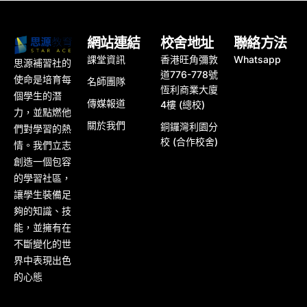
網站連結
校舍地址
聯絡方法
課堂資訊
香港旺角彌敦
Whatsapp
思源補習社的
道776-778號
使命是培育每
名師團隊
恆利商業大廈
個學生的潛
傳媒報道
4樓 (總校)
力，並點燃他
關於我們
銅鑼灣利園分
們對學習的熱
校 (合作校舍)
情。我們立志
創造一個包容
的學習社區，
讓學生裝備足
夠的知識、技
能，並擁有在
不斷變化的世
界中表現出色
的心態