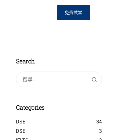
免費試堂
Search
Categories
DSE
34
DSE
3