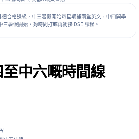
徘徊合格邊緣，中三暑假開始每星期補兩堂英文，中四開學
係中三暑假開始，夠時間打底再銜接 DSE 課程。
四至中六嘅時間線
習