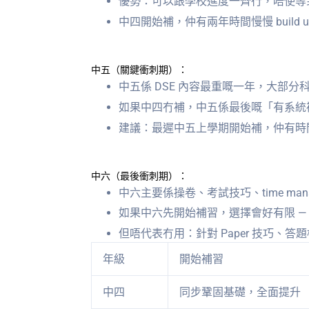
優勢：可以跟學校進度一齊行，唔使等
中四開始補，仲有兩年時間慢慢 build 
中五（關鍵衝刺期）：
中五係 DSE 內容最重嘅一年，大部
如果中四冇補，中五係最後嘅「有系統
建議：最遲中五上學期開始補，仲有時間追 c
中六（最後衝刺期）：
中六主要係操卷、考試技巧、time mana
如果中六先開始補習，選擇會好有限 — 只能
但唔代表冇用：針對 Paper 技巧
年級
開始補習
中四
同步鞏固基礎，全面提升