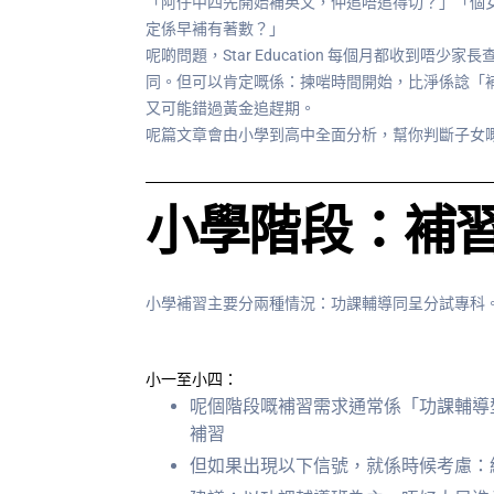
「阿仔中四先開始補英文，仲追唔追得切？」「個
定係早補有著數？」
呢啲問題，Star Education 每個月都收到
同。但可以肯定嘅係：揀啱時間開始，比淨係諗「
又可能錯過黃金追趕期。
呢篇文章會由小學到高中全面分析，幫你判斷子女
小學階段：補
小學補習主要分兩種情況：功課輔導同呈分試專科
小一至小四：
呢個階段嘅補習需求通常係「功課輔導
補習
但如果出現以下信號，就係時候考慮：