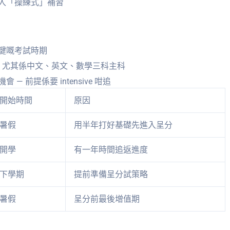
入「操練式」補習
鍵嘅考試時期
，尤其係中文、英文、數學三科主科
 前提係要 intensive 咁追
開始時間
原因
暑假
用半年打好基礎先進入呈分
開學
有一年時間追返進度
下學期
提前準備呈分試策略
暑假
呈分前最後增值期