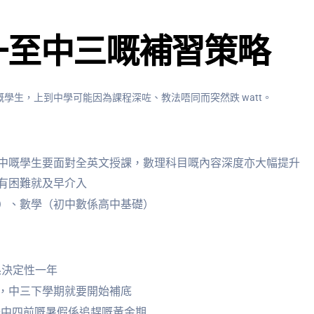
一至中三嘅補習策略
學生，上到中學可能因為課程深咗、教法唔同而突然跌 watt。
中嘅學生要面對全英文授課，數理科目嘅內容深度亦大幅提升
有困難就及早介入
）、數學（初中數係高中基礎）
係決定性一年
，中三下學期就要開始補底
升中四前嘅暑假係追趕嘅黃金期