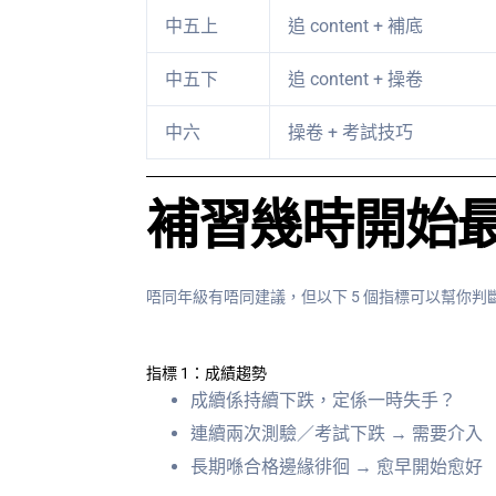
中五上
追 content + 補底
中五下
追 content + 操卷
中六
操卷 + 考試技巧
補習幾時開始最
唔同年級有唔同建議，但以下 5 個指標可以幫你
指標 1：成績趨勢
成續係持續下跌，定係一時失手？
連續兩次測驗／考試下跌 → 需要介入
長期喺合格邊緣徘徊 → 愈早開始愈好