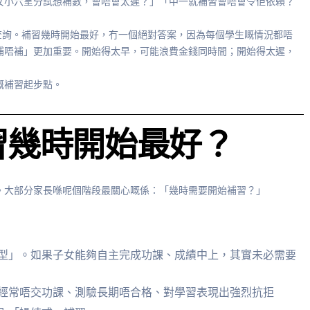
女小六呈分試想補數，會唔會太遲？」「中一就補習會唔會令佢依賴？
唔少家長查詢。補習幾時開始最好，冇一個絕對答案，因為每個學生嘅情況都唔
補唔補」更加重要。開始得太早，可能浪費金錢同時間；開始得太遲，
嘅補習起步點。
習幾時開始最好？
。大部分家長喺呢個階段最關心嘅係：「幾時需要開始補習？」
型」。如果子女能夠自主完成功課、成績中上，其實未必需要
經常唔交功課、測驗長期唔合格、對學習表現出強烈抗拒