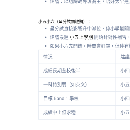
建議：以功課輔導班為主，唔好太早進
小五小六（呈分試關鍵期）：
呈分試直接影響升中派位，係小學最關
建議最遲
小五上學期
開始針對性補習
如果小六先開始，時間會好趕，但仲有機會 —
情況
建議
成績長期全校後半
小四
一科特別弱（如英文）
小五
目標 Band 1 學校
小四
成績中上但求穩
小五