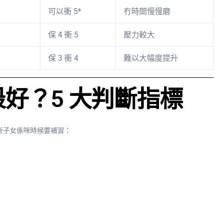
可以衝 5*
冇時間慢慢磨
保 4 衝 5
壓力較大
保 3 衝 4
難以大幅度提升
好？5 大判斷指標
判斷子女係咪時候要補習：