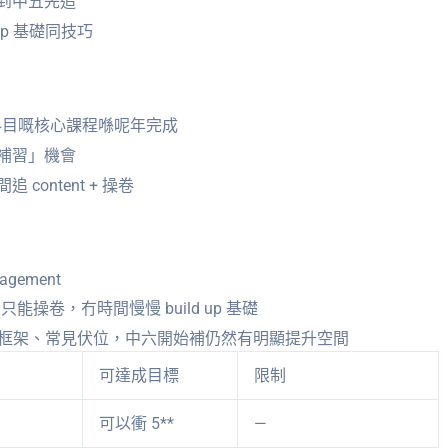
到中五先追
up 基礎同技巧
分科目嘅核心課程喺呢年完成
補習」機會
ontent + 操卷
gement
操卷，冇時間慢慢 build up 基礎
、答題框架、常見伏位，中六開始補仍然有明顯提升空間
可達成目標
限制
可以衝 5**
—