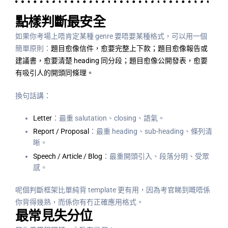
點樣判斷最安全
如果你考場上唔肯定某種 genre 要唔要某種格式，可以用一個
簡單原則：
題目愈像信件，愈要完整上下款；題目愈像報告或
建議書，愈要清楚 heading 同分段；題目愈像公開發表，愈要
有吸引人的開頭同條理。
換句話講：
Letter
：最重 salutation、closing、語氣。
Report / Proposal
：最重 heading、sub-heading、條列清
晰。
Speech / Article / Blog
：最重開頭引入、段落分明、受眾
感。
呢個判斷框架比單純背 template 更有用，因為考官睇到嘅唔係
你背得幾熟，而係你有冇正確應用格式。
最常見失分位