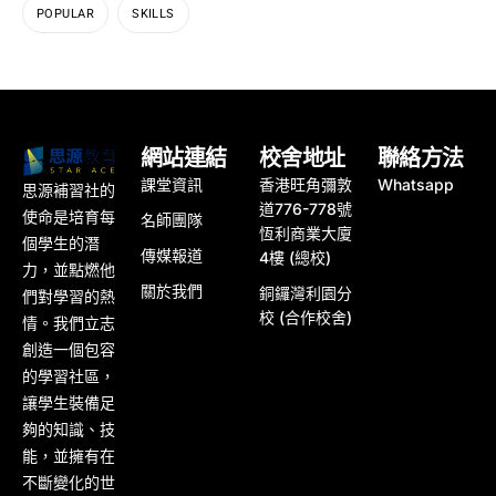
POPULAR
SKILLS
網站連結
校舍地址
聯絡方法
課堂資訊
香港旺角彌敦
Whatsapp
思源補習社的
道776-778號
使命是培育每
名師團隊
恆利商業大廈
個學生的潛
傳媒報道
4樓 (總校)
力，並點燃他
關於我們
銅鑼灣利園分
們對學習的熱
校 (合作校舍)
情。我們立志
創造一個包容
的學習社區，
讓學生裝備足
夠的知識、技
能，並擁有在
不斷變化的世