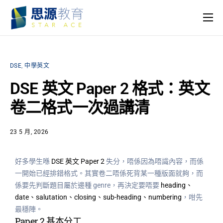
主頁
課程
DSE
,
中學英文
名師團隊
DSE 英文 Paper 2 格式：英文
思源專欄
卷二格式一次過講清
關於我們
23 5 月, 2026
好多學生喺
DSE 英文 Paper 2
失分，唔係因為唔識內容，而係
一開始已經排錯格式。其實卷二唔係死背某一種版面就夠，而
係要先判斷題目屬於邊種 genre，再決定要唔要
heading、
date、salutation、closing、sub-heading、numbering
，咁先
最穩陣。
Paper 2 基本分工