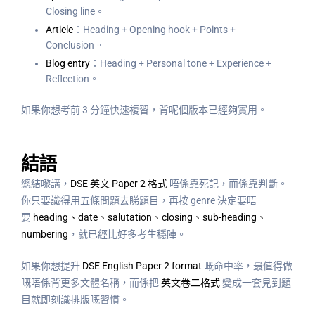
Closing line。
Article
：Heading + Opening hook + Points +
Conclusion。
Blog entry
：Heading + Personal tone + Experience +
Reflection。
如果你想考前 3 分鐘快速複習，背呢個版本已經夠實用。
結語
總結嚟講，
DSE 英文 Paper 2 格式
唔係靠死記，而係靠判斷。
你只要識得用五條問題去睇題目，再按 genre 決定要唔
要
heading、date、salutation、closing、sub-heading、
numbering
，就已經比好多考生穩陣。
如果你想提升
DSE English Paper 2 format
嘅命中率，最值得做
嘅唔係背更多文體名稱，而係把
英文卷二格式
變成一套見到題
目就即刻識排版嘅習慣。