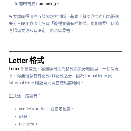
需唔需要
numbering
。
只要你識得用呢五條問題去判斷，基本上就唔容易再因為版面
失分。呢個方法比死背「邊種文體有咩格式」更加實戰，因為
考場係要你即時決定，而唔係背書。
Letter 格式
Letter
係最常見、亦最容易因為格式而失分嘅類型。一般情況
下，你要留意有冇正式/非正式之分，因為 formal letter 同
informal letter 嘅語氣同開首結尾都唔同。
正式信一般要有：
sender’s address 或指定位置。
date。
recipient。