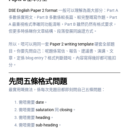
DSE English Paper 2 format
一般可以理解為兩大部分：Part A
多數係實用文，Part B 多數係較長篇、較完整嘅寫作題。Part
A 最重視格式準確同功能清晰，Part B 雖然仍然有格式要求，
但更多時係睇你文章結構、段落發展同論證方式。
所以，唔可以用同一套
Paper 2 writing template
硬套全部題
目。你要先問自己：呢題係寫信、報告、建議書、演講、文
章，定係 blog entry？格式判斷錯咗，內容寫得幾好都可能扣
分。
先問五條格式問題
最實用嘅做法，係每次見題目都即刻問自己五條問題：
需唔需要
date
。
需唔需要
salutation
同
closing
。
需唔需要
heading
。
需唔需要
sub-heading
。