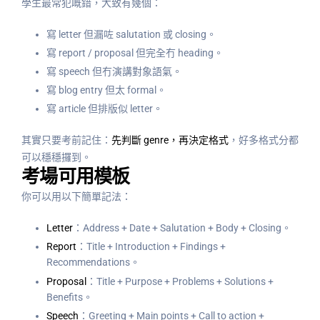
學生最常犯嘅錯，大致有幾個：
寫 letter 但漏咗 salutation 或 closing。
寫 report / proposal 但完全冇 heading。
寫 speech 但冇演講對象語氣。
寫 blog entry 但太 formal。
寫 article 但排版似 letter。
其實只要考前記住：
先判斷 genre，再決定格式
，好多格式分都
可以穩穩攞到。
考場可用模板
你可以用以下簡單記法：
Letter
：Address + Date + Salutation + Body + Closing。
Report
：Title + Introduction + Findings +
Recommendations。
Proposal
：Title + Purpose + Problems + Solutions +
Benefits。
Speech
：Greeting + Main points + Call to action +