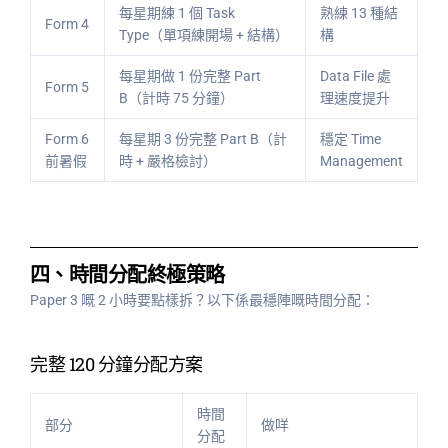
每星期練 1 個 Task
熟練 13 種結
Form 4
Type（單項練開場 + 結構）
構
每星期做 1 份完整 Part
Data File 處
Form 5
B（計時 75 分鐘）
理速度提升
Form 6
每星期 3 份完整 Part B（計
穩定 Time
前暑假
時 + 嚴格檢討）
Management
四、時間分配終極策略
Paper 3 嘅 2 小時要點樣拆？以下係最穩陣嘅時間分配：
完整 120 分鐘分配方案
時間
部分
做咩
分配