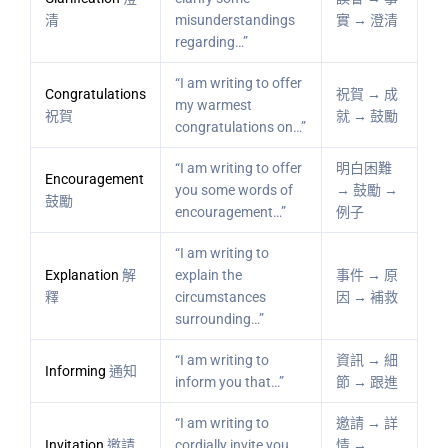
清
misunderstandings
實 → 澄清
regarding…”
“I am writing to offer
Congratulations
祝賀 → 成
my warmest
祝賀
就 → 鼓勵
congratulations on…”
“I am writing to offer
明白困難
Encouragement
you some words of
→ 鼓勵 →
鼓勵
encouragement…”
例子
“I am writing to
Explanation
解
explain the
事件 → 原
釋
circumstances
因 → 補救
surrounding…”
“I am writing to
資訊 → 細
Informing
通知
inform you that…”
節 → 跟進
“I am writing to
邀請 → 詳
Invitation
邀請
cordially invite you
情 →