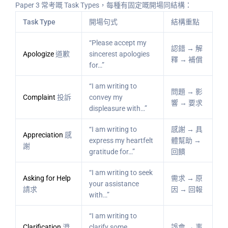
Paper 3 常考嘅 Task Types，每種有固定嘅開場同結構：
Task Type
開場句式
結構重點
“Please accept my
認錯 → 解
Apologize
道歉
sincerest apologies
釋 → 補償
for…”
“I am writing to
問題 → 影
Complaint
投訴
convey my
響 → 要求
displeasure with…”
“I am writing to
感謝 → 具
Appreciation
感
express my heartfelt
體幫助 →
謝
gratitude for…”
回饋
“I am writing to seek
Asking for Help
需求 → 原
your assistance
請求
因 → 回報
with…”
“I am writing to
Clarification
澄
clarify some
誤會 → 事