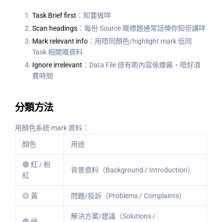
Task Brief first
：知要做咩
Scan headings
：每份 Source 嘅標題通常話俾你知佢講咩
Mark relevant info
：用唔同顏色/highlight mark 低同
Task 相關嘅資料
Ignore irrelevant
：Data File 總有啲內容係煙幕，唔好浪
費時間
分類方法
用顏色系統 mark 資料：
顏色
用途
🔴 紅 / 粉
背景資料（Background / Introduction）
紅
🟡 黃
問題/投訴（Problems / Complaints）
解決方案/建議（Solutions /
🟢 綠