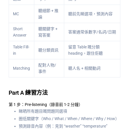
聽細節 + 推
MC
聽前先睇選項，預測內容
論
Short
聽關鍵字 +
答案通常係數字/名詞/日期
Answer
寫答案
Table Fill-
留意 Table 嘅分類
聽分類資訊
in
heading，跟住佢聽
配對人物/
Matching
聽人名 + 相關動詞
事件
Part A 練習方法
第 1 步：Pre-listening（錄音前 1-2 分鐘）
睇晒所有題目嘅問題同選項
圈低關鍵字（Who / What / When / Where / Why / How）
預測錄音內容（例：見到 “weather” “temperature”