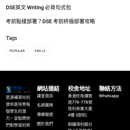
DSE英文 Writing 必背句式包
考前點樣部署？DSE 考前終極部署攻略
Tags
POPULAR
SKILLS
網站連結
校舍地址
聯絡方法
課堂資訊
香港旺角彌敦
Whatsapp
思源補習社的
道776-778號
使命是培育每
名師團隊
恆利商業大廈
個學生的潛
傳媒報道
4樓 (總校)
力，並點燃他
關於我們
銅鑼灣利園分
們對學習的熱