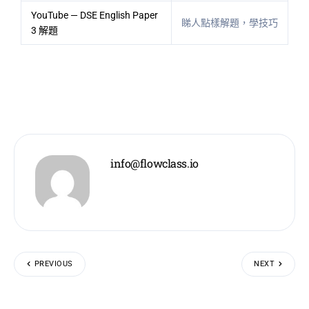
YouTube — DSE English Paper
睇人點樣解題，學技巧
3 解題
info@flowclass.io
PREVIOUS
NEXT