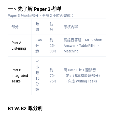
一、先了解 Paper 3 考咩
Paper 3 分兩個部分，全部 2 小時內完成：
時
佔
部分
考核內容
間
分
~45
約
聽錄音答題：MC、Short
Part A
分
25-
Answer、Table Fill-in、
Listening
鐘
30%
Matching
~1
小
Part B
約
睇 Data File + 聽錄音
時
Integrated
70-
（Part B亦有聆聽部分）
15
Tasks
75%
→ 完成 Writing Tasks
分
鐘
B1 vs B2 嘅分別