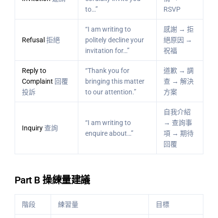
to…”
RSVP
“I am writing to
感謝 → 拒
Refusal
拒絕
politely decline your
絕原因 →
invitation for…”
祝福
Reply to
“Thank you for
道歉 → 調
Complaint
回覆
bringing this matter
查 → 解決
投訴
to our attention.”
方案
自我介紹
“I am writing to
→ 查詢事
Inquiry
查詢
enquire about…”
項 → 期待
回覆
Part B 操練量建議
階段
練習量
目標