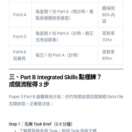
聽得明
每星期 1 份 Part A（唔計時，重
Form 4
80% 內
點係適應錄音速度）
容
每星期 2 份 Part A（計時，跟正
答對率
Form 5
式考試節奏）
70%+
Form 6
答對率
每日 1 份 Part A（計時）
前暑假
85%+
三、Part B Integrated Skills 點樣練？
成個流程得 3 步
Paper 3 Part B 最難嘅地方係：你冇時間由頭到尾睇晒 Data File
先開始寫。正確做法係：
Step 1：先睇 Task Brief（2-3 分鐘）
了解要寫幾多個 Task、每個 Task 係咩文體