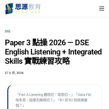
主頁
課程
DSE
名師團隊
Paper 3 點操 2026 — DSE
思源專欄
English Listening + Integrated
關於我們
Skills 實戰練習攻略
27 6 月, 2026
「Part A Listening 聽唔切，寫唔切。」「Data File
咁多頁，點樣先睇得切？」「B1 同 B2 到底揀邊
個？」