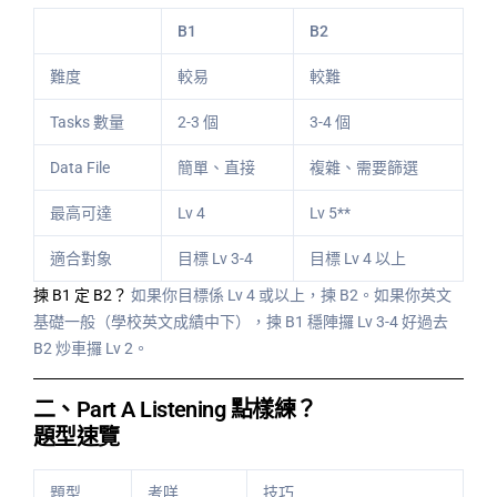
B1
B2
難度
較易
較難
Tasks 數量
2-3 個
3-4 個
Data File
簡單、直接
複雜、需要篩選
最高可達
Lv 4
Lv 5**
適合對象
目標 Lv 3-4
目標 Lv 4 以上
揀 B1 定 B2？
如果你目標係 Lv 4 或以上，揀 B2。如果你英文
基礎一般（學校英文成績中下），揀 B1 穩陣攞 Lv 3-4 好過去
B2 炒車攞 Lv 2。
二、Part A Listening 點樣練？
題型速覽
題型
考咩
技巧