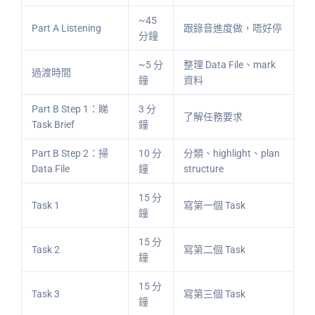
~45
Part A Listening
跟錄音進度做，唔好停
分鐘
~5 分
整理 Data File、mark
過渡時間
鐘
資料
Part B Step 1：睇
3 分
了解任務要求
Task Brief
鐘
Part B Step 2：掃
10 分
分類、highlight、plan
Data File
鐘
structure
15 分
Task 1
寫第一個 Task
鐘
15 分
Task 2
寫第二個 Task
鐘
15 分
Task 3
寫第三個 Task
鐘