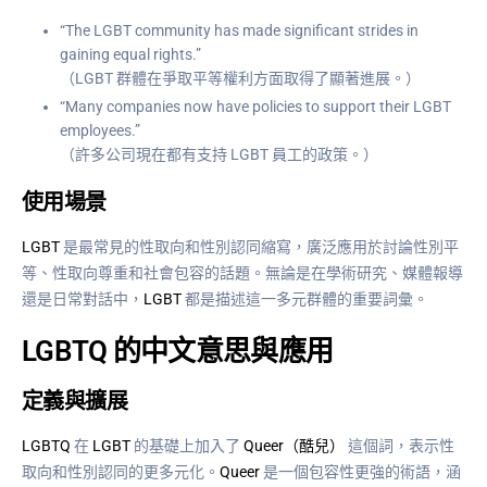
“The LGBT community has made significant strides in
gaining equal rights.”
（LGBT 群體在爭取平等權利方面取得了顯著進展。）
“Many companies now have policies to support their LGBT
employees.”
（許多公司現在都有支持 LGBT 員工的政策。）
使用場景
LGBT
是最常見的性取向和性別認同縮寫，廣泛應用於討論性別平
等、性取向尊重和社會包容的話題。無論是在學術研究、媒體報導
還是日常對話中，
LGBT
都是描述這一多元群體的重要詞彙。
LGBTQ 的中文意思與應用
定義與擴展
LGBTQ
在
LGBT
的基礎上加入了
Queer（酷兒）
這個詞，表示性
取向和性別認同的更多元化。
Queer
是一個包容性更強的術語，涵