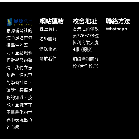
網站連結
校舍地址
聯絡方法
課堂資訊
香港旺角彌敦
Whatsapp
思源補習社的
道776-778號
使命是培育每
名師團隊
恆利商業大廈
個學生的潛
傳媒報道
4樓 (總校)
力，並點燃他
關於我們
銅鑼灣利園分
們對學習的熱
校 (合作校舍)
情。我們立志
創造一個包容
的學習社區，
讓學生裝備足
夠的知識、技
能，並擁有在
不斷變化的世
界中表現出色
的心態