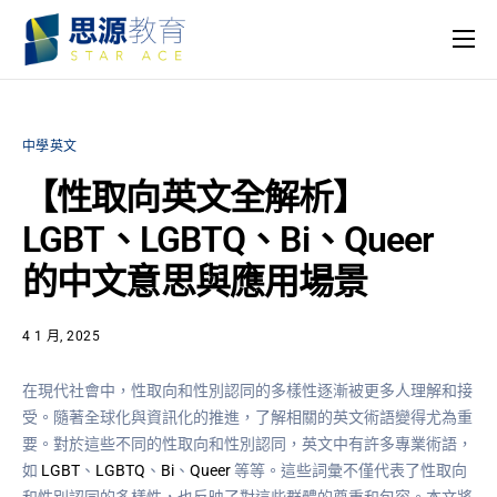
主頁
課程
中學英文
名師團隊
【性取向英文全解析】
思源專欄
LGBT、LGBTQ、Bi、Queer
關於我們
的中文意思與應用場景
4 1 月, 2025
在現代社會中，性取向和性別認同的多樣性逐漸被更多人理解和接
受。隨著全球化與資訊化的推進，了解相關的英文術語變得尤為重
要。對於這些不同的性取向和性別認同，英文中有許多專業術語，
如
LGBT
、
LGBTQ
、
Bi
、
Queer
等等。這些詞彙不僅代表了性取向
和性別認同的多樣性，也反映了對這些群體的尊重和包容。本文將