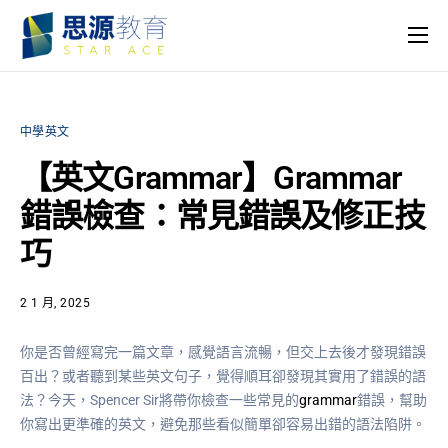
主頁
課程
中學英文
名師團隊
【英文Grammar】Grammar
思源專欄
錯誤檢查：常見錯誤及修正技
關於我們
巧
2 1 月, 2025
你是否曾經寫完一篇文章，感覺語言流暢，但交上去後才發現錯誤
百出？或者聽到某些英文句子，覺得順耳卻發現其實用了錯誤的語
法？今天，Spencer Sir將帶你檢查一些常見的
grammar
錯誤，幫助
你寫出更準確的英文，避免那些看似簡單卻容易出錯的語法陷阱。