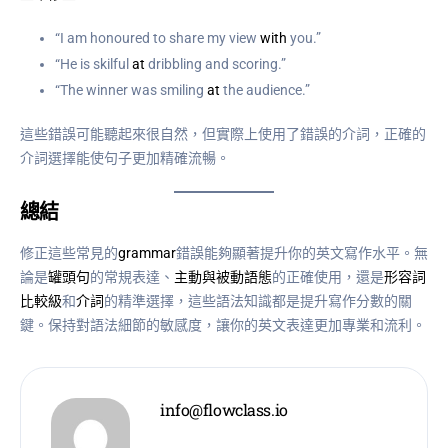
“I am honoured to share my view
with
you.”
“He is skilful
at
dribbling and scoring.”
“The winner was smiling
at
the audience.”
這些錯誤可能聽起來很自然，但實際上使用了錯誤的介詞，正確的
介詞選擇能使句子更加精確流暢。
總結
修正這些常見的
grammar
錯誤能夠顯著提升你的英文寫作水平。無
論是
罐頭句
的常規表達、
主動與被動語態
的正確使用，還是
形容詞
比較級
和
介詞
的精準選擇，這些語法知識都是提升寫作分數的關
鍵。保持對語法細節的敏感度，讓你的英文表達更加專業和流利。
info@flowclass.io