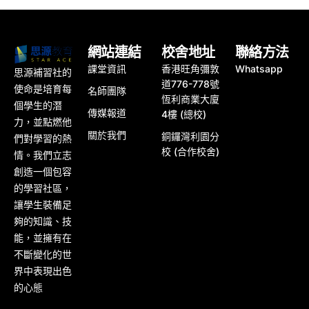
網站連結
校舍地址
聯絡方法
課堂資訊
香港旺角彌敦
Whatsapp
思源補習社的
道776-778號
使命是培育每
名師團隊
恆利商業大廈
個學生的潛
傳媒報道
4樓 (總校)
力，並點燃他
關於我們
銅鑼灣利園分
們對學習的熱
校 (合作校舍)
情。我們立志
創造一個包容
的學習社區，
讓學生裝備足
夠的知識、技
能，並擁有在
不斷變化的世
界中表現出色
的心態