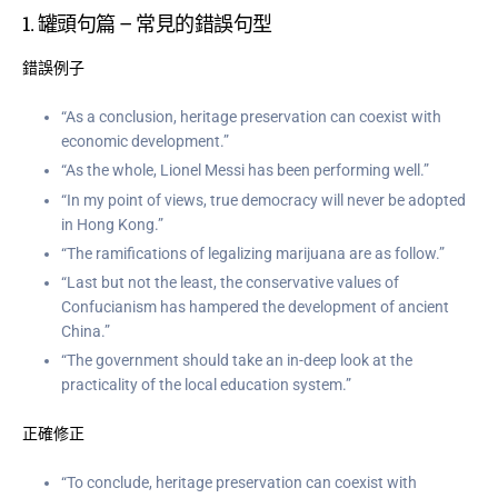
1.
罐頭句篇
– 常見的錯誤句型
錯誤例子
“As a conclusion, heritage preservation can coexist with
economic development.”
“As the whole, Lionel Messi has been performing well.”
“In my point of views, true democracy will never be adopted
in Hong Kong.”
“The ramifications of legalizing marijuana are as follow.”
“Last but not the least, the conservative values of
Confucianism has hampered the development of ancient
China.”
“The government should take an in-deep look at the
practicality of the local education system.”
正確修正
“To conclude, heritage preservation can coexist with