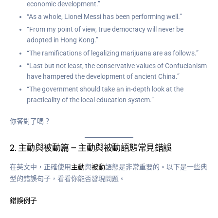
economic development.”
“As a whole, Lionel Messi has been performing well.”
“From my point of view, true democracy will never be
adopted in Hong Kong.”
“The ramifications of legalizing marijuana are as follows.”
“Last but not least, the conservative values of Confucianism
have hampered the development of ancient China.”
“The government should take an in-depth look at the
practicality of the local education system.”
你答對了嗎？
2.
主動與被動篇
– 主動與被動語態常見錯誤
在英文中，正確使用
主動
與
被動
語態是非常重要的。以下是一些典
型的錯誤句子，看看你能否發現問題。
錯誤例子