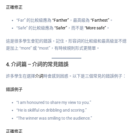
正確修正
“Far” 的比較級應為
“Farther”
，最高級為
“Farthest”
。
“Safe” 的比較級應為
“Safer”
，而不是
“More safe”
。
這是很多學生會犯的錯誤，記住，形容詞的比較級和最高級並不總
是加上 “more” 或 “most”，有時候規則形式更簡單。
4.
介詞篇
– 介詞的常見錯誤
許多學生在選擇
介詞
時會感到困惑。以下是三個常見的錯誤例子：
錯誤例子
“I am honoured to share my view to you.”
“He is skillful on dribbling and scoring.”
“The winner was smiling to the audience.”
正確修正