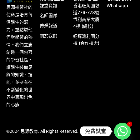
課堂資訊
香港旺角彌敦
Whatsapp
思源補習社的
道776-778號
使命是培育每
名師團隊
恆利商業大廈
個學生的潛
傳媒報道
4樓 (總校)
力，並點燃他
關於我們
銅鑼灣利園分
們對學習的熱
校 (合作校舍)
情。我們立志
創造一個包容
的學習社區，
讓學生裝備足
夠的知識、技
能，並擁有在
不斷變化的世
界中表現出色
的心態
1
1
免費試堂
©2024 思源教育. All Rights Reserved.