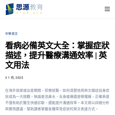
主頁
課程
中學英文
名師團隊
看病必備英文大全：掌握症狀
思源專欄
描述，提升醫療溝通效率 | 英
關於我們
文用法
3 1 月, 2025
在海外旅居或出差期間，若需就醫，如何清楚地用英文描述自身症
狀成為一大挑戰。無論是流鼻水、全身痠痛還是喉嚨痛，正確表達
不僅有助於醫生快速診斷，還能提升溝通效率。本文將以詳細分析
與實用建議，幫助讀者掌握各種常見症狀的英文表達方式。