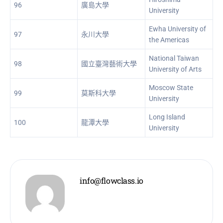
96
廣島大學
University
Ewha University of
97
永川大學
the Americas
National Taiwan
98
國立臺灣藝術大學
University of Arts
Moscow State
99
莫斯科大學
University
Long Island
100
龍潭大學
University
info@flowclass.io