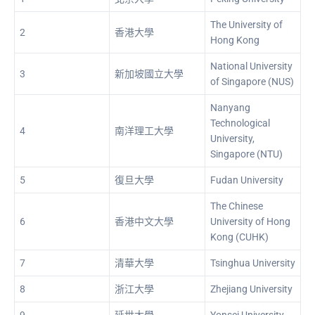
The University of
2
香港大學
Hong Kong
National University
3
新加坡國立大學
of Singapore (NUS)
Nanyang
Technological
4
南洋理工大學
University,
Singapore (NTU)
5
復旦大學
Fudan University
The Chinese
6
香港中文大學
University of Hong
Kong (CUHK)
7
清華大學
Tsinghua University
8
浙江大學
Zhejiang University
9
延世大學
Yonsei University