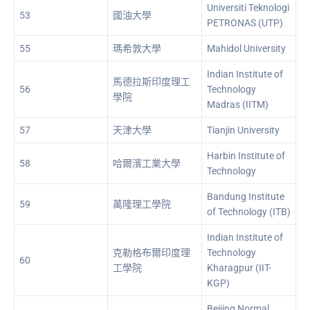
Universiti Teknologi
53
國油大學
PETRONAS (UTP)
55
瑪希敦大學
Mahidol University
Indian Institute of
馬德拉斯印度理工
56
Technology
學院
Madras (IITM)
57
天津大學
Tianjin University
Harbin Institute of
58
哈爾濱工業大學
Technology
Bandung Institute
59
萬隆理工學院
of Technology (ITB)
Indian Institute of
克勒格布爾印度理
Technology
60
工學院
Kharagpur (IIT-
KGP)
Beijing Normal