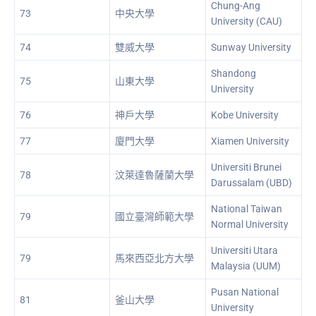
Chung-Ang
73
中央大學
University (CAU)
74
雙威大學
Sunway University
Shandong
75
山東大學
University
76
神戶大學
Kobe University
77
廈門大學
Xiamen University
Universiti Brunei
78
汶萊達魯薩蘭大學
Darussalam (UBD)
National Taiwan
79
國立臺灣師範大學
Normal University
Universiti Utara
79
馬來西亞北方大學
Malaysia (UUM)
Pusan National
81
釜山大學
University