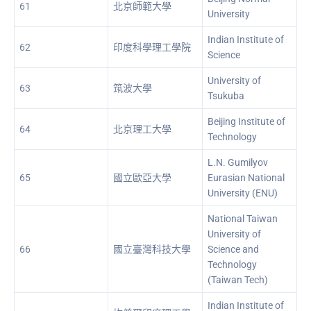
61
北京師範大學
University
Indian Institute of
62
印度科學理工學院
Science
University of
63
筑波大學
Tsukuba
Beijing Institute of
64
北京理工大學
Technology
L.N. Gumilyov
65
國立歐亞大學
Eurasian National
University (ENU)
National Taiwan
University of
66
國立臺灣科技大學
Science and
Technology
(Taiwan Tech)
Indian Institute of