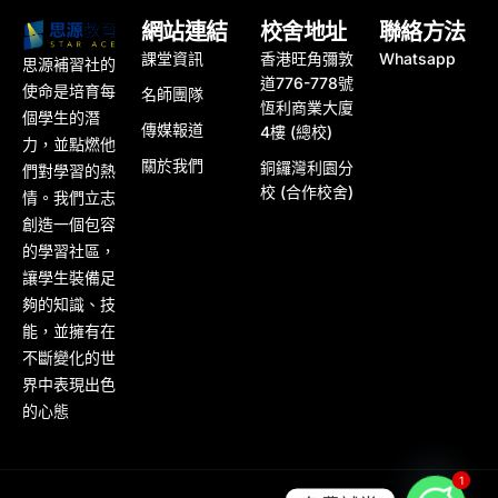
網站連結
校舍地址
聯絡方法
課堂資訊
香港旺角彌敦
Whatsapp
思源補習社的
道776-778號
使命是培育每
名師團隊
恆利商業大廈
個學生的潛
傳媒報道
4樓 (總校)
力，並點燃他
關於我們
銅鑼灣利園分
們對學習的熱
校 (合作校舍)
情。我們立志
創造一個包容
的學習社區，
讓學生裝備足
夠的知識、技
能，並擁有在
不斷變化的世
界中表現出色
的心態
1
1