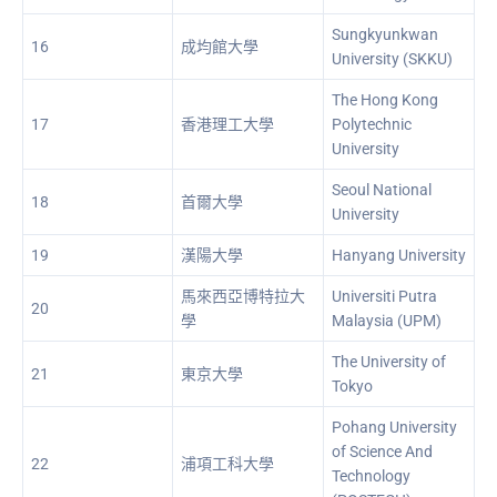
Sungkyunkwan
16
成均館大學
University (SKKU)
The Hong Kong
17
香港理工大學
Polytechnic
University
Seoul National
18
首爾大學
University
19
漢陽大學
Hanyang University
馬來西亞博特拉大
Universiti Putra
20
學
Malaysia (UPM)
The University of
21
東京大學
Tokyo
Pohang University
of Science And
22
浦項工科大學
Technology