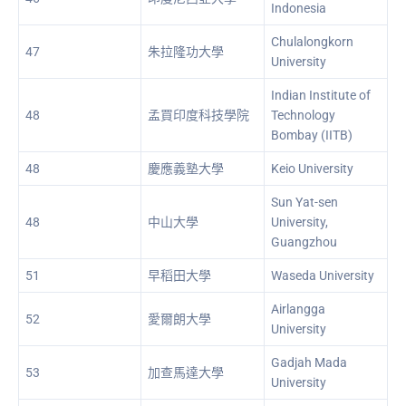
Indonesia
Chulalongkorn
47
朱拉隆功大學
University
Indian Institute of
48
孟買印度科技學院
Technology
Bombay (IITB)
48
慶應義塾大學
Keio University
Sun Yat-sen
48
中山大學
University,
Guangzhou
51
早稻田大學
Waseda University
Airlangga
52
愛爾朗大學
University
Gadjah Mada
53
加查馬達大學
University