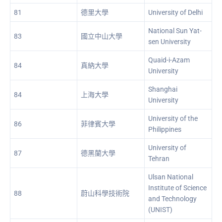
81
德里大學
University of Delhi
National Sun Yat-
83
國立中山大學
sen University
Quaid-i-Azam
84
真納大學
University
Shanghai
84
上海大學
University
University of the
86
菲律賓大學
Philippines
University of
87
德黑蘭大學
Tehran
Ulsan National
Institute of Science
88
蔚山科學技術院
and Technology
(UNIST)