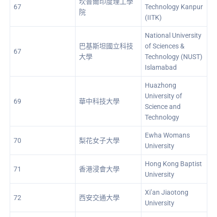
坎普爾印度理工學
67
Technology Kanpur
院
(IITK)
National University
巴基斯坦國立科技
of Sciences &
67
大學
Technology (NUST)
Islamabad
Huazhong
University of
69
華中科技大學
Science and
Technology
Ewha Womans
70
梨花女子大學
University
Hong Kong Baptist
71
香港浸會大學
University
Xi’an Jiaotong
72
西安交通大學
University