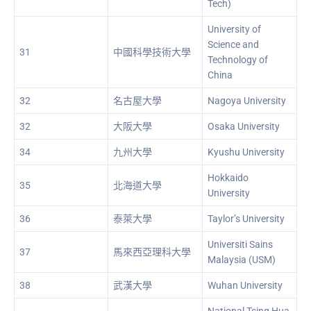
Tech)
University of
Science and
31
中國科學技術大學
Technology of
China
32
名古屋大學
Nagoya University
32
大阪大學
Osaka University
34
九州大學
Kyushu University
Hokkaido
35
北海道大學
University
36
泰萊大學
Taylor’s University
Universiti Sains
37
馬來西亞理科大學
Malaysia (USM)
38
武漢大學
Wuhan University
National Tsing Hua