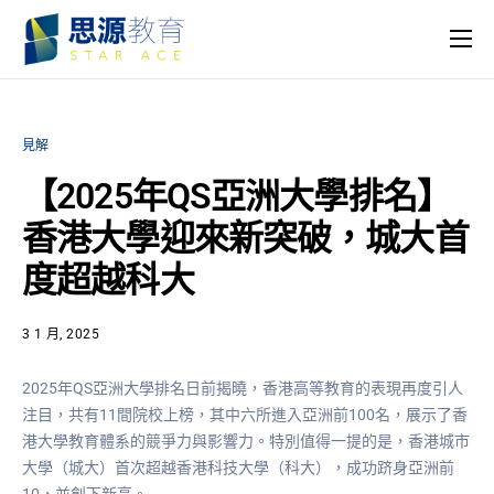
主頁
課程
見解
名師團隊
【2025年QS亞洲大學排名】
思源專欄
香港大學迎來新突破，城大首
關於我們
度超越科大
3 1 月, 2025
2025年QS亞洲大學排名日前揭曉，香港高等教育的表現再度引人
注目，共有11間院校上榜，其中六所進入亞洲前100名，展示了香
港大學教育體系的競爭力與影響力。特別值得一提的是，香港城市
大學（城大）首次超越香港科技大學（科大），成功跻身亞洲前
10，並創下新高。