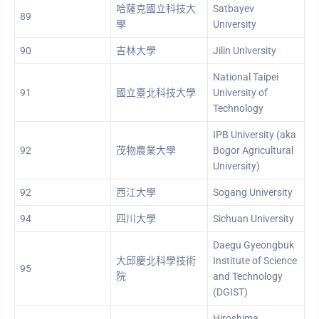
哈薩克國立科技大
Satbayev
89
學
University
90
吉林大學
Jilin University
National Taipei
91
國立臺北科技大學
University of
Technology
IPB University (aka
92
茂物農業大學
Bogor Agricultural
University)
92
西江大學
Sogang University
94
四川大學
Sichuan University
Daegu Gyeongbuk
大邱慶北科學技術
Institute of Science
95
院
and Technology
(DGIST)
Hiroshima