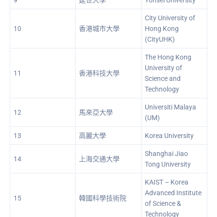
City University of
10
香港城市大學
Hong Kong
(CityUHK)
The Hong Kong
University of
11
香港科技大學
Science and
Technology
Universiti Malaya
12
馬來亞大學
(UM)
13
高麗大學
Korea University
Shanghai Jiao
14
上海交通大學
Tong University
KAIST – Korea
Advanced Institute
15
韓國科學技術院
of Science &
Technology