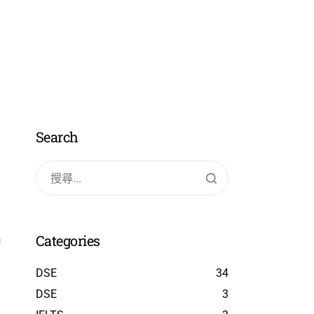
免費試堂
Search
Categories
DSE
34
DSE
3